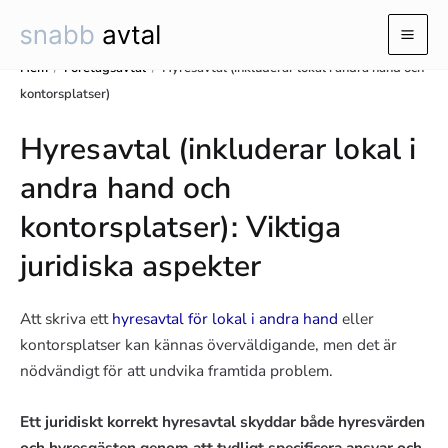
Hoppa
till
Mai
innehåll
Hem
/
Företagsavtal
/
Hyresavtal (inkluderar lokal i andra hand och
Men
kontorsplatser)
Hyresavtal (inkluderar lokal i
andra hand och
kontorsplatser): Viktiga
juridiska aspekter
Att skriva ett
hyresavtal för lokal i andra hand
eller
kontorsplatser kan kännas överväldigande, men det är
nödvändigt för att undvika framtida problem.
Ett juridiskt korrekt hyresavtal skyddar både hyresvärden
och hyresgästen genom att tydligt specificera ansvar och