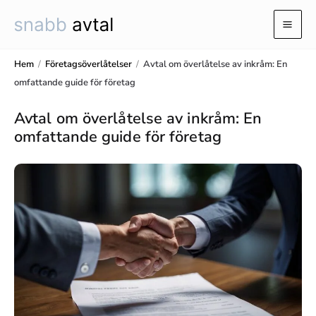
Hoppa
till
Mai
innehåll
Men
Hem
/
Företagsöverlåtelser
/
Avtal om överlåtelse av inkråm: En
omfattande guide för företag
Avtal om överlåtelse av inkråm: En
omfattande guide för företag