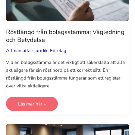
Röstlängd från bolagsstämma: Vägledning
och Betydelse
Allmän affärsjuridik
,
Företag
Vid en bolagsstämma är det viktigt att säkerställa att alla
aktieägare får sin röst hörd på ett korrekt sätt. En
röstlängd från bolagsstämma fungerar som ett register
över vilka aktieägare,
Röstlängd
Läs mer här »
från
bolagsstämma:
Vägledning
och
Betydelse