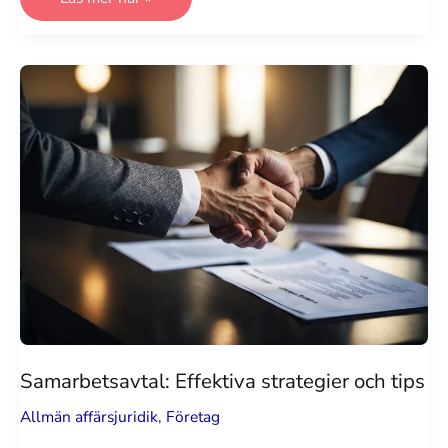
styrelseledamot:
Viktigt
för
effektivt
styrelsearbete
Samarbetsavtal: Effektiva strategier och tips
Allmän affärsjuridik
,
Företag