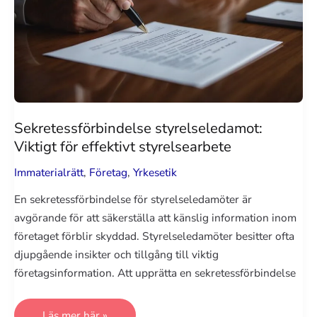
Sekretessförbindelse styrelseledamot:
Viktigt för effektivt styrelsearbete
Immaterialrätt
,
Företag
,
Yrkesetik
En sekretessförbindelse för styrelseledamöter är
avgörande för att säkerställa att känslig information inom
företaget förblir skyddad. Styrelseledamöter besitter ofta
djupgående insikter och tillgång till viktig
företagsinformation. Att upprätta en sekretessförbindelse
Sekretessförbindelse
Läs mer här »