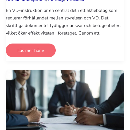
En VD-instruktion är en central del i ett aktiebolag som
reglerar förhållandet mellan styrelsen och VD. Det
skriftliga dokumentet tydliggör ansvar och befogenheter,
vilket ökar effektiviteten i företaget. Genom att
VD-
Läs mer här »
instruktion:
Effektiv
Vägledning
för
Företagsledare