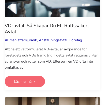
VD-avtal: Så Skapar Du Ett Rättssäkert
Avtal
Allmän affärsjuridik
,
Anställningsavtal
,
Företag
Att ha ett välformulerat VD-avtal är avgörande för
företagets och VDs framgång. I detta avtal regleras vikten
av ansvar och roller som VD. Eftersom en VD ofta inte
omfattas av
VD-
Läs mer här »
avtal:
Så
Skapar
Du
Ett
Rättssäkert