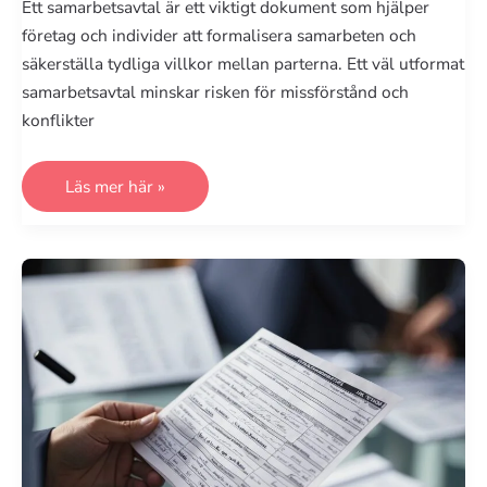
Ett samarbetsavtal är ett viktigt dokument som hjälper
företag och individer att formalisera samarbeten och
säkerställa tydliga villkor mellan parterna. Ett väl utformat
samarbetsavtal minskar risken för missförstånd och
konflikter
Samarbetsavtal:
Läs mer här »
Effektiva
strategier
och
tips