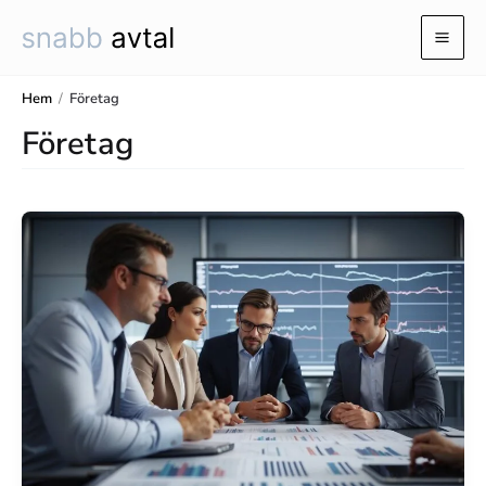
Hoppa
till
Mai
innehåll
Men
Hem
/
Företag
Företag