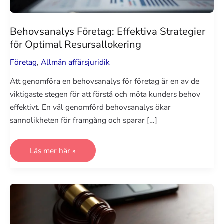
Behovsanalys Företag: Effektiva Strategier
för Optimal Resursallokering
Företag
,
Allmän affärsjuridik
Att genomföra en behovsanalys för företag är en av de
viktigaste stegen för att förstå och möta kunders behov
effektivt. En väl genomförd behovsanalys ökar
sannolikheten för framgång och sparar […]
Behovsanalys
Läs mer här »
Företag:
Effektiva
Strategier
för
Optimal
Resursallokering