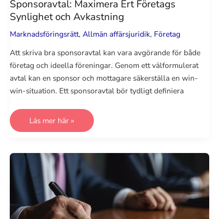
Sponsoravtal: Maximera Ert Företags
Synlighet och Avkastning
Marknadsföringsrätt
,
Allmän affärsjuridik
,
Företag
Att skriva bra sponsoravtal kan vara avgörande för både
företag och ideella föreningar. Genom ett välformulerat
avtal kan en sponsor och mottagare säkerställa en win-
win-situation. Ett sponsoravtal bör tydligt definiera
Sponsoravtal:
Läs mer här »
Maximera
Ert
Företags
Synlighet
och
Avkastning