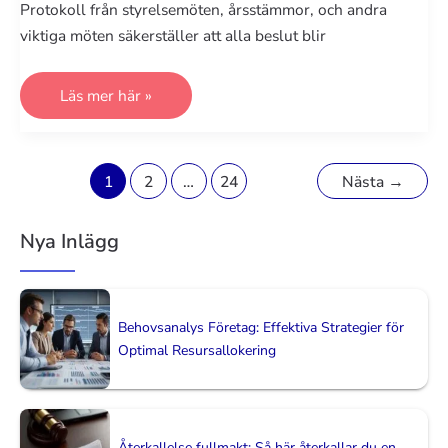
Protokoll från styrelsemöten, årsstämmor, och andra
viktiga möten säkerställer att alla beslut blir
Protokoll
Läs mer här »
(inkluderar
styrelsemöte,
årsstämma
m.m.):
Komplett
Paginering
1
2
…
24
Nästa
→
Guide
för
för
Organisationer
inlägg
Nya Inlägg
Behovsanalys Företag: Effektiva Strategier för
Optimal Resursallokering
Återkallelse fullmakt: Så här återkallar du en