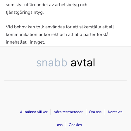
som styr utfärdandet av arbetsbetyg och
tjänstgöringsintyg.
Vid behov kan tolk användas för att säkerställa att all
kommunikation är korrekt och att alla parter förstår
innehållet i intyget.
Allmänna villkor
Våra testmetoder
Om oss
Kontakta
oss
Cookies