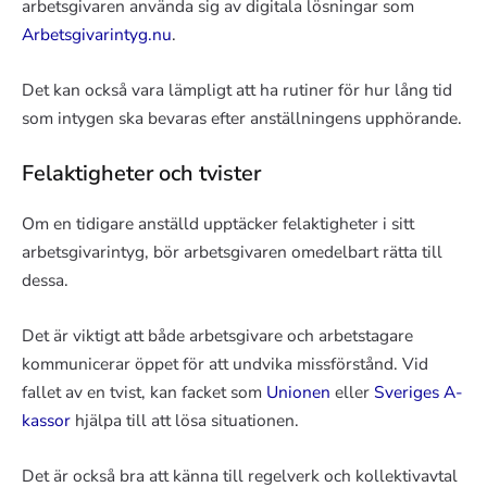
arbetsgivaren använda sig av digitala lösningar som
Arbetsgivarintyg.nu
.
Det kan också vara lämpligt att ha rutiner för hur lång tid
som intygen ska bevaras efter anställningens upphörande.
Felaktigheter och tvister
Om en tidigare anställd upptäcker felaktigheter i sitt
arbetsgivarintyg, bör arbetsgivaren omedelbart rätta till
dessa.
Det är viktigt att både arbetsgivare och arbetstagare
kommunicerar öppet för att undvika missförstånd. Vid
fallet av en tvist, kan facket som
Unionen
eller
Sveriges A-
kassor
hjälpa till att lösa situationen.
Det är också bra att känna till regelverk och kollektivavtal