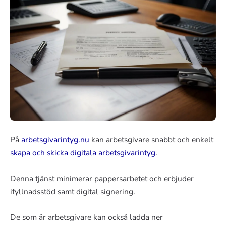
På
arbetsgivarintyg.nu
kan arbetsgivare snabbt och enkelt
skapa och skicka digitala arbetsgivarintyg
.
Denna tjänst minimerar pappersarbetet och erbjuder
ifyllnadsstöd samt digital signering.
De som är arbetsgivare kan också ladda ner