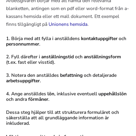
Arbetsgivaren börjar med att hämta den relevanta
blanketten, antingen som en pdf eller word-format från a-
kassans hemsida eller ett mall dokument. Ett exempel
finns tillgängligt på
Unionens hemsida
.
1. Börja med att fylla i anställdens
kontaktuppgifter
och
personnummer
.
2. Fyll därefter i
anställningstid
och
anställningsform
(t.ex. fast eller visstid).
3. Notera den anställdes
befattning
och detaljerade
arbetsuppgifter
.
4. Ange anställdes
lön
, inklusive eventuell
uppehållslön
och andra
förmåner
.
Dessa steg hjälper till att strukturera formuläret och
säkerställa att all grundläggande information är
inkluderad.