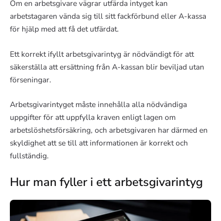
Om en arbetsgivare vägrar utfärda intyget kan
arbetstagaren vända sig till sitt fackförbund eller A-kassa
för hjälp med att få det utfärdat.
Ett korrekt ifyllt arbetsgivarintyg är nödvändigt för att
säkerställa att ersättning från A-kassan blir beviljad utan
förseningar.
Arbetsgivarintyget måste innehålla alla nödvändiga
uppgifter för att uppfylla kraven enligt lagen om
arbetslöshetsförsäkring, och arbetsgivaren har därmed en
skyldighet att se till att informationen är korrekt och
fullständig.
Hur man fyller i ett arbetsgivarintyg