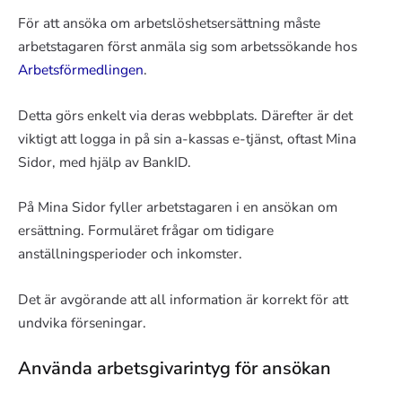
För att ansöka om arbetslöshetsersättning måste
arbetstagaren först anmäla sig som arbetssökande hos
Arbetsförmedlingen
.
Detta görs enkelt via deras webbplats. Därefter är det
viktigt att logga in på sin a-kassas e-tjänst, oftast Mina
Sidor, med hjälp av BankID.
På Mina Sidor fyller arbetstagaren i en ansökan om
ersättning. Formuläret frågar om tidigare
anställningsperioder och inkomster.
Det är avgörande att all information är korrekt för att
undvika förseningar.
Använda arbetsgivarintyg för ansökan