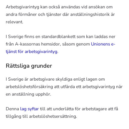
Arbetsgivarintyg kan också användas vid ansökan om
andra förmåner och tjänster där anställningshistorik är
relevant.
I Sverige finns en standardblankett som kan laddas ner
från A-kassornas hemsidor, såsom genom
Unionens e-
tjänst för arbetsgivarintyg
.
Rättsliga grunder
I Sverige är arbetsgivare skyldiga enligt lagen om
arbetslöshetsförsäkring att utfärda ett arbetsgivarintyg när
en anställning upphör.
Denna
lag syftar
till att underlätta för arbetstagare att få
tillgång till arbetslöshetsersättning.