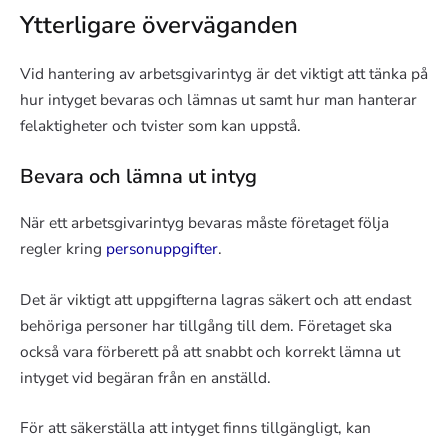
Ytterligare överväganden
Vid hantering av arbetsgivarintyg är det viktigt att tänka på
hur intyget bevaras och lämnas ut samt hur man hanterar
felaktigheter och tvister som kan uppstå.
Bevara och lämna ut intyg
När ett arbetsgivarintyg bevaras måste företaget följa
regler kring
personuppgifter
.
Det är viktigt att uppgifterna lagras säkert och att endast
behöriga personer har tillgång till dem. Företaget ska
också vara förberett på att snabbt och korrekt lämna ut
intyget vid begäran från en anställd.
För att säkerställa att intyget finns tillgängligt, kan