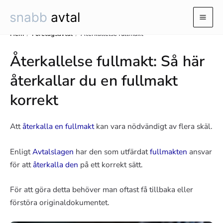
Hoppa
till
Mai
innehåll
Hem
/
Företagsavtal
/
Återkallelse fullmakt
Men
Återkallelse fullmakt: Så här
återkallar du en fullmakt
korrekt
Att
återkalla en fullmakt
kan vara nödvändigt av flera skäl.
Enligt
Avtalslagen
har den som utfärdat
fullmakten
ansvar
för att
återkalla den
på ett korrekt sätt.
För att göra detta behöver man oftast få tillbaka eller
förstöra originaldokumentet.