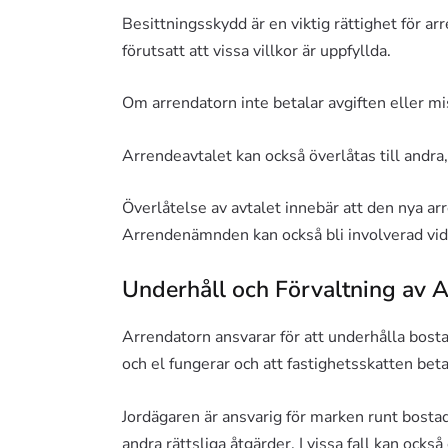
Besittningsskydd är en viktig rättighet för ar
förutsatt att vissa villkor är uppfyllda.
Om arrendatorn inte betalar avgiften eller m
Arrendeavtalet kan också överlåtas till andra
Överlåtelse av avtalet innebär att den nya ar
Arrendenämnden kan också bli involverad vid 
Underhåll och Förvaltning av A
Arrendatorn ansvarar för att underhålla bost
och el fungerar och att fastighetsskatten bet
Jordägaren är ansvarig för marken runt bostad
andra rättsliga åtgärder. I vissa fall kan ock