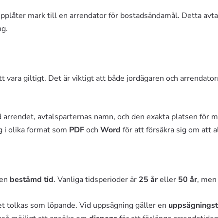
plåter mark till en arrendator för bostadsändamål. Detta avtal 
ng.
 att vara giltigt. Det är viktigt att både jordägaren och arrendat
d arrendet, avtalsparternas namn, och den exakta platsen för
g i olika format som
PDF
och
Word
för att försäkra sig om att
 en
bestämd tid
. Vanliga tidsperioder är
25 år
eller
50 år
, men
 det tolkas som löpande. Vid uppsägning gäller en
uppsägningst