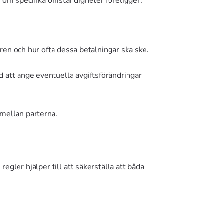
n om specifika omständigheter föreligger.
aren och hur ofta dessa betalningar ska ske.
d att ange eventuella avgiftsförändringar
 mellan parterna.
egler hjälper till att säkerställa att båda