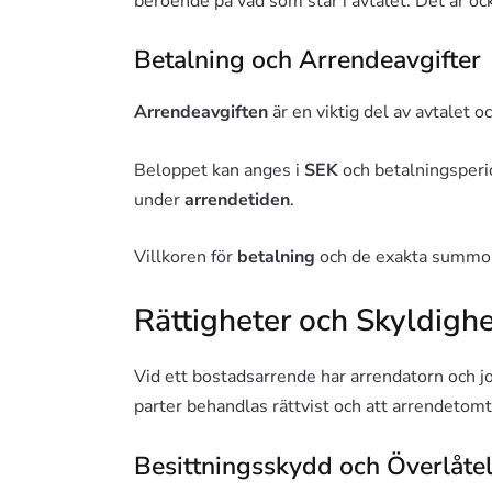
beroende på vad som står i avtalet. Det är o
Betalning och Arrendeavgifter
Arrendeavgiften
är en viktig del av avtalet o
Beloppet kan anges i
SEK
och betalningsperio
under
arrendetiden
.
Villkoren för
betalning
och de exakta summorna
Rättigheter och Skyldighe
Vid ett bostadsarrende har arrendatorn och jor
parter behandlas rättvist och att arrendetomt
Besittningsskydd och Överlåte