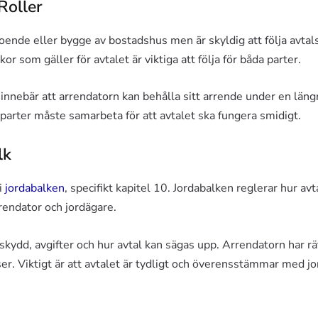
Roller
oende eller bygge av bostadshus men är skyldig att följa avtal
or som gäller för avtalet är viktiga att följa för båda parter.
 innebär att arrendatorn kan behålla sitt arrende under en läng
 parter måste samarbeta för att avtalet ska fungera smidigt.
lk
i
jordabalken
, specifikt kapitel 10. Jordabalken reglerar hur av
rendator och jordägare.
kydd, avgifter och hur avtal kan sägas upp. Arrendatorn har rä
. Viktigt är att avtalet är tydligt och överensstämmar med jo