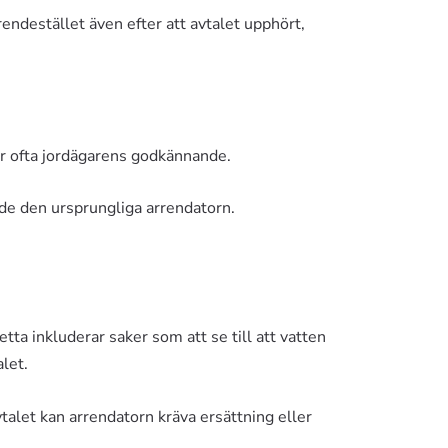
rendestället även efter att avtalet upphört,
er ofta jordägarens godkännande.
rde den ursprungliga arrendatorn.
a inkluderar saker som att se till att vatten
let.
talet kan arrendatorn kräva ersättning eller