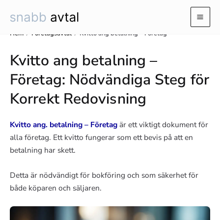
Hoppa
till
Mai
innehåll
Hem
/
Företagsavtal
/
Kvitto ang betalning – Företag
Men
Kvitto ang betalning –
Företag: Nödvändiga Steg för
Korrekt Redovisning
Kvitto ang. betalning – Företag
är ett viktigt dokument för
alla företag. Ett kvitto fungerar som ett bevis på att en
betalning har skett.
Detta är nödvändigt för bokföring och som säkerhet för
både köparen och säljaren.