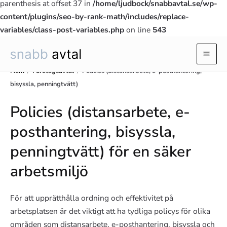
parenthesis at offset 37 in
/home/ljudbock/snabbavtal.se/wp-
content/plugins/seo-by-rank-math/includes/replace-
variables/class-post-variables.php
on line
543
Hoppa
till
Mai
innehåll
Hem
/
Företagsavtal
/
Policies (distansarbete, e-posthantering,
Men
bisyssla, penningtvätt)
Policies (distansarbete, e-
posthantering, bisyssla,
penningtvätt) för en säker
arbetsmiljö
För att upprätthålla ordning och effektivitet på
arbetsplatsen är det viktigt att ha tydliga policys för olika
områden som distansarbete, e-posthantering, bisyssla och