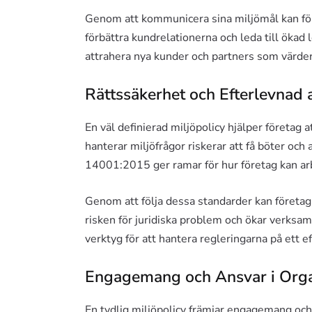
Genom att kommunicera sina miljömål kan fö
förbättra kundrelationerna och leda till ökad
attrahera nya kunder och partners som värder
Rättssäkerhet och Efterlevnad 
En väl definierad miljöpolicy hjälper företag a
hanterar miljöfrågor riskerar att få böter oc
14001:2015 ger ramar för hur företag kan a
Genom att följa dessa standarder kan företag
risken för juridiska problem och ökar verksamh
verktyg för att hantera regleringarna på ett ef
Engagemang och Ansvar i Orga
En tydlig miljöpolicy främjar engagemang oc