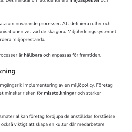
te. Det handlar om att identifiera
miljöaspekter
och
data om nuvarande processer. Att definiera roller och
organisationen vet vad de ska göra. Miljöledningssystemet
värdera miljöprestanda.
processer är
hållbara
och anpassas för framtiden.
kning
ramgångsrik implementering av en miljöpolicy. Företag
ket minskar risken för
misstolkningar
och stärker
aterial kan företag fördjupa de anställdas förståelse
r också viktigt att skapa en kultur där medarbetare