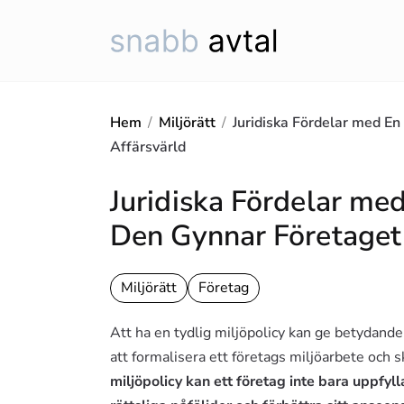
Hoppa
till
innehåll
Hem
/
Miljörätt
/
Juridiska Fördelar med En
Affärsvärld
Juridiska Fördelar med
Den Gynnar Företaget 
Miljörätt
Företag
Att ha en tydlig miljöpolicy kan ge betydande j
att formalisera ett företags miljöarbete och s
miljöpolicy kan ett företag inte bara uppfyl