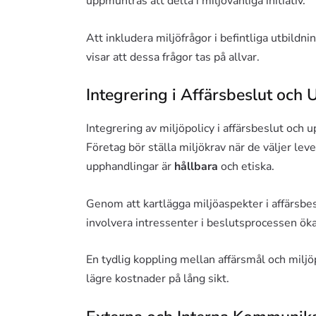
uppmuntras att delta i miljövänliga initiativ.
Att inkludera miljöfrågor i befintliga utbil
visar att dessa frågor tas på allvar.
Integrering i Affärsbeslut och
Integrering av miljöpolicy i affärsbeslut och u
Företag bör ställa miljökrav när de väljer leve
upphandlingar är
hållbara
och etiska.
Genom att kartlägga miljöaspekter i affärsbesl
involvera intressenter i beslutsprocessen ök
En tydlig koppling mellan affärsmål och miljö
lägre kostnader på lång sikt.