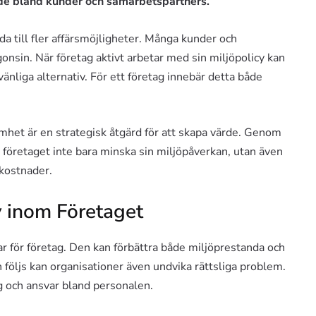
ende bland kunder och samarbetspartners.
a till fler affärsmöjligheter. Många kunder och
onsin. När företag aktivt arbetar med sin miljöpolicy kan
änliga alternativ. För ett företag innebär detta både
amhet är en strategisk åtgärd för att skapa värde. Genom
an företaget inte bara minska sin miljöpåverkan, utan även
 kostnader.
y inom Företaget
r för företag. Den kan förbättra både miljöprestanda och
n följs kan organisationer även undvika rättsliga problem.
och ansvar bland personalen.