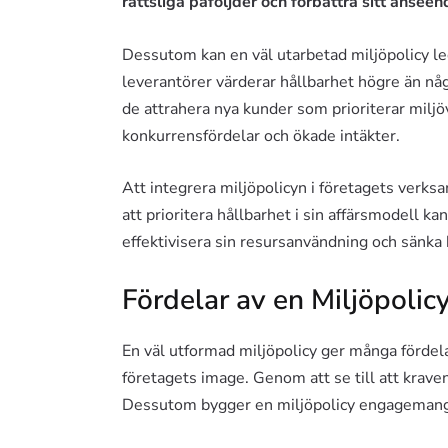
rättsliga påföljder och förbättra sitt anse
Dessutom kan en väl utarbetad miljöpolicy led
leverantörer värderar hållbarhet högre än någ
de attrahera nya kunder som prioriterar miljöv
konkurrensfördelar och ökade intäkter.
Att integrera miljöpolicyn i företagets verks
att prioritera hållbarhet i sin affärsmodell k
effektivisera sin resursanvändning och sänka
Fördelar av en Miljöpolic
En väl utformad miljöpolicy ger många fördela
företagets image. Genom att se till att krave
Dessutom bygger en miljöpolicy engagemang 