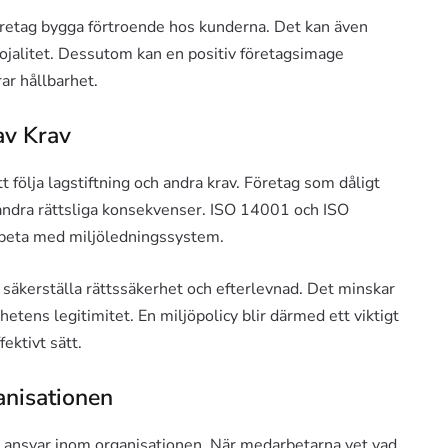
retag bygga förtroende hos kunderna. Det kan även
 lojalitet. Dessutom kan en positiv företagsimage
ar hållbarhet.
av Krav
tt följa lagstiftning och andra krav. Företag som dåligt
h andra rättsliga konsekvenser. ISO 14001 och ISO
rbeta med miljöledningssystem.
 säkerställa rättssäkerhet och efterlevnad. Det minskar
etens legitimitet. En miljöpolicy blir därmed ett viktigt
fektivt sätt.
nisationen
h ansvar inom organisationen. När medarbetarna vet vad