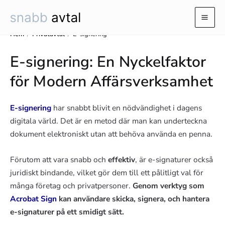
Hoppa
till
Mai
innehåll
Hem
/
Privatavtal
/
E-signering
Men
E-signering: En Nyckelfaktor
för Modern Affärsverksamhet
E-signering
har snabbt blivit en nödvändighet i dagens
digitala värld. Det är en metod där man kan underteckna
dokument elektroniskt utan att behöva använda en penna.
Förutom att vara snabb och
effektiv
, är e-signaturer också
juridiskt bindande, vilket gör dem till ett pålitligt val för
många företag och privatpersoner.
Genom verktyg som
Acrobat Sign
kan användare skicka, signera, och hantera
e-signaturer på ett smidigt sätt.