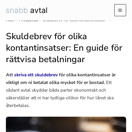
Hoppa
till
Mai
innehåll
Hem
/
Privatavtal
/
Skuldebrev för olika kontantinsatser
Men
Skuldebrev för olika
kontantinsatser: En guide för
rättvisa betalningar
Att
skriva ett skuldebrev
för olika kontantinsatser är
viktigt om ni betalat olika mycket för er bostad.
Ett
sådant avtal skyddar båda parter ekonomiskt och
säkerställer att ni har tydliga villkor för hur lånet ska
återbetalas.