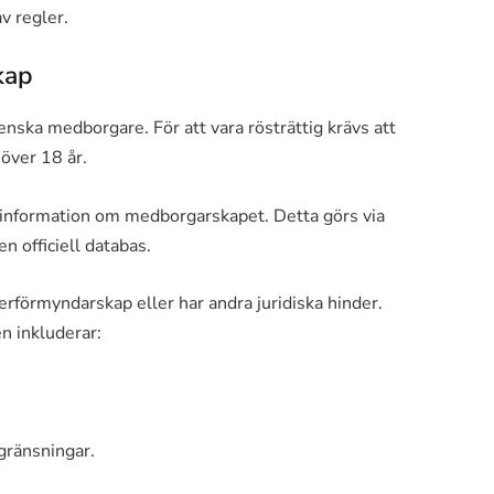
v regler.
kap
enska medborgare. För att vara rösträttig krävs att
över 18 år.
t information om medborgarskapet. Detta görs via
en officiell databas.
derförmyndarskap eller har andra juridiska hinder.
en inkluderar:
egränsningar.