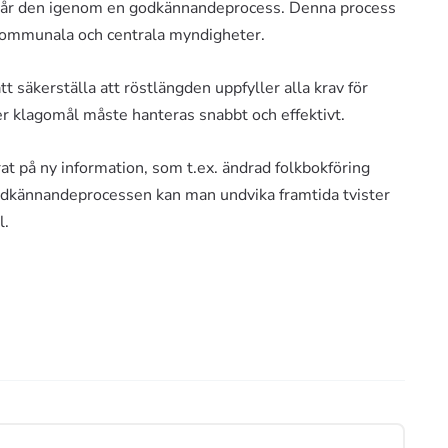
, går den igenom en godkännandeprocess. Denna process
 kommunala och centrala myndigheter.
 säkerställa att röstlängden uppfyller alla krav för
er klagomål måste hanteras snabbt och effektivt.
t på ny information, som t.ex. ändrad folkbokföring
odkännandeprocessen kan man undvika framtida tvister
l.