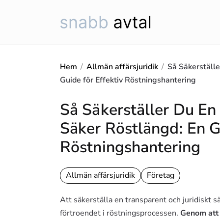
Hoppa
till
innehåll
Hem
/
Allmän affärsjuridik
/
Så Säkerställe
Guide för Effektiv Röstningshantering
Så Säkerställer Du En 
Säker Röstlängd: En Gu
Röstningshantering
Allmän affärsjuridik
Företag
Att säkerställa en transparent och juridiskt s
förtroendet i röstningsprocessen.
Genom att f