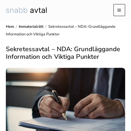
Hoppa
till
Mai
innehåll
Men
Hem
/
Immaterialrätt
/
Sekretessavtal – NDA: Grundläggande
Information och Viktiga Punkter
Sekretessavtal – NDA: Grundläggande
Information och Viktiga Punkter