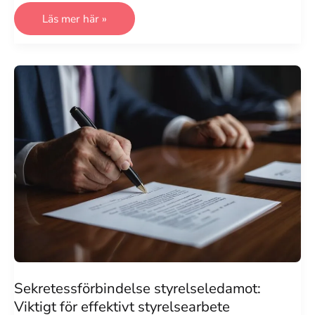
VD-
Läs mer här »
instruktion:
Effektiv
Vägledning
för
Företagsledare
Sekretessförbindelse styrelseledamot:
Viktigt för effektivt styrelsearbete