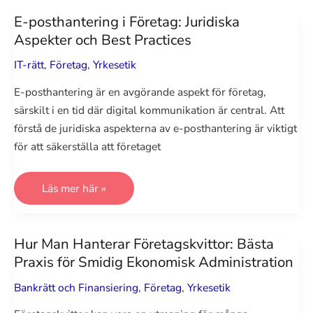
Information
och
E-posthantering i Företag: Juridiska
Viktiga
Aspekter och Best Practices
Punkter
IT-rätt
,
Företag
,
Yrkesetik
E-posthantering är en avgörande aspekt för företag,
särskilt i en tid där digital kommunikation är central. Att
förstå de juridiska aspekterna av e-posthantering är viktigt
för att säkerställa att företaget
E-
Läs mer här »
posthantering
i
Företag:
Juridiska
Aspekter
Hur Man Hanterar Företagskvittor: Bästa
och
Praxis för Smidig Ekonomisk Administration
Best
Practices
Bankrätt och Finansiering
,
Företag
,
Yrkesetik