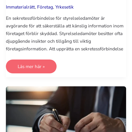
Immaterialrätt
,
Företag
,
Yrkesetik
En sekretessförbindelse för styrelseledamöter är
avgörande för att säkerställa att känslig information inom
företaget förblir skyddad. Styrelseledamöter besitter ofta
djupgående insikter och tillgång till viktig
företagsinformation. Att upprätta en sekretessförbindelse
Sekretessförbindelse
Läs mer här »
styrelseledamot:
Viktigt
för
effektivt
styrelsearbete