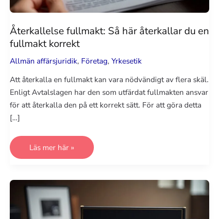
Återkallelse fullmakt: Så här återkallar du en
fullmakt korrekt
Allmän affärsjuridik
,
Företag
,
Yrkesetik
Att återkalla en fullmakt kan vara nödvändigt av flera skäl.
Enligt Avtalslagen har den som utfärdat fullmakten ansvar
för att återkalla den på ett korrekt sätt. För att göra detta
[…]
Återkallelse
Läs mer här »
fullmakt:
Så
här
återkallar
du
en
fullmakt
korrekt