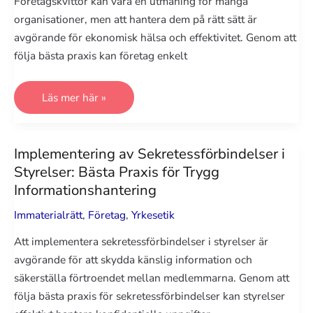
Företagskvittor kan vara en utmaning för många
organisationer, men att hantera dem på rätt sätt är
avgörande för ekonomisk hälsa och effektivitet. Genom att
följa bästa praxis kan företag enkelt
Hur
Läs mer här »
Man
Hanterar
Företagskvittor:
Bästa
Praxis
Implementering av Sekretessförbindelser i
för
Styrelser: Bästa Praxis för Trygg
Smidig
Ekonomisk
Informationshantering
Administration
Immaterialrätt
,
Företag
,
Yrkesetik
Att implementera sekretessförbindelser i styrelser är
avgörande för att skydda känslig information och
säkerställa förtroendet mellan medlemmarna. Genom att
följa bästa praxis för sekretessförbindelser kan styrelser