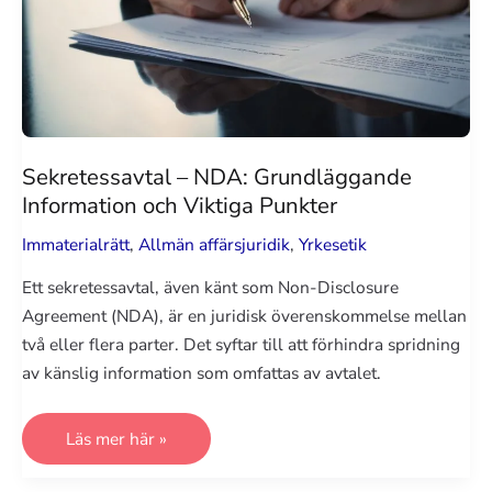
Sekretessavtal – NDA: Grundläggande
Information och Viktiga Punkter
Immaterialrätt
,
Allmän affärsjuridik
,
Yrkesetik
Ett sekretessavtal, även känt som Non-Disclosure
Agreement (NDA), är en juridisk överenskommelse mellan
två eller flera parter. Det syftar till att förhindra spridning
av känslig information som omfattas av avtalet.
Sekretessavtal
Läs mer här »
–
NDA:
Grundläggande