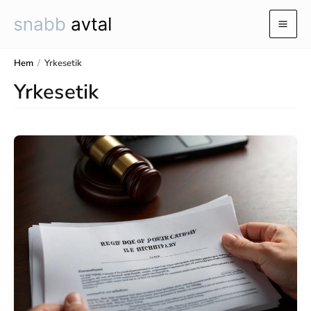
Hoppa
till
Mai
innehåll
Men
Hem
/
Yrkesetik
Yrkesetik