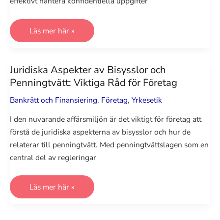
effektivt hantera konfidentiella uppgifter
Implementering
Läs mer här »
av
Sekretessförbindelser
i
Styrelser:
Bästa
Juridiska Aspekter av Bisysslor och
Praxis
Penningtvätt: Viktiga Råd för Företag
för
Trygg
Informationshantering
Bankrätt och Finansiering
,
Företag
,
Yrkesetik
I den nuvarande affärsmiljön är det viktigt för företag att
förstå de juridiska aspekterna av bisysslor och hur de
relaterar till penningtvätt. Med penningtvättslagen som en
central del av regleringar
Juridiska
Läs mer här »
Aspekter
av
Bisysslor
och