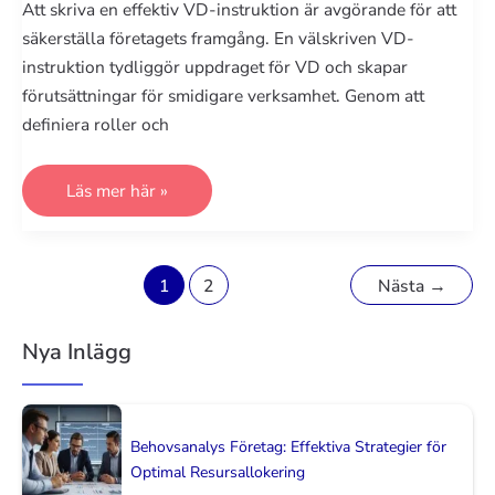
Att skriva en effektiv VD-instruktion är avgörande för att
säkerställa företagets framgång. En välskriven VD-
instruktion tydliggör uppdraget för VD och skapar
förutsättningar för smidigare verksamhet. Genom att
definiera roller och
Så
Läs mer här »
Skriver
Du
En
VD-
instruktion
Paginering
1
2
Nästa
→
som
Säkrar
för
Företagets
inlägg
Framgång:
Nya Inlägg
En
Guid
till
Framgångsrikt
Ledarskap
Behovsanalys Företag: Effektiva Strategier för
Optimal Resursallokering