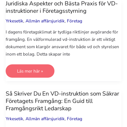
Penningtvätt:
Juridiska Aspekter och Bästa Praxis för VD-
Viktiga
instruktioner i Företagsstyrning
Råd
för
Företag
Yrkesetik
,
Allmän affärsjuridik
,
Företag
I dagens företagsklimat är tydliga riktlinjer avgörande för
framgång. En välformulerad vd-instruktion är ett viktigt
dokument som klargör ansvaret för både vd och styrelsen
inom ett bolag. Detta skapar inte
Juridiska
Läs mer här »
Aspekter
och
Bästa
Praxis
för
Så Skriver Du En VD-instruktion som Säkrar
VD-
Företagets Framgång: En Guid till
instruktioner
i
Framgångsrikt Ledarskap
Företagsstyrning
Yrkesetik
,
Allmän affärsjuridik
,
Företag