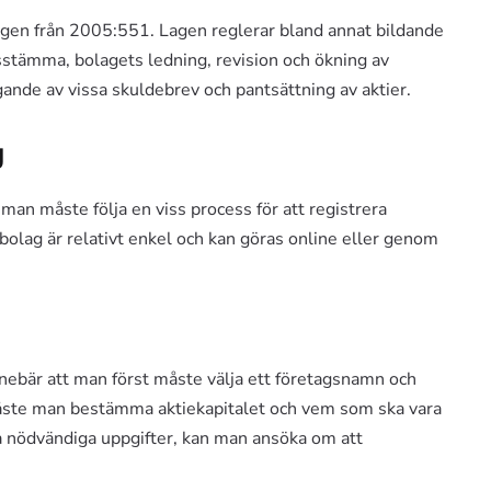
lagen från 2005:551. Lagen reglerar bland annat bildande
gsstämma, bolagets ledning, revision och ökning av
gande av vissa skuldebrev och pantsättning av aktier.
g
 man måste följa en viss process för att registrera
ebolag är relativt enkel och kan göras online eller genom
nnebär att man först måste välja ett företagsnamn och
r måste man bestämma aktiekapitalet och vem som ska vara
lla nödvändiga uppgifter, kan man ansöka om att