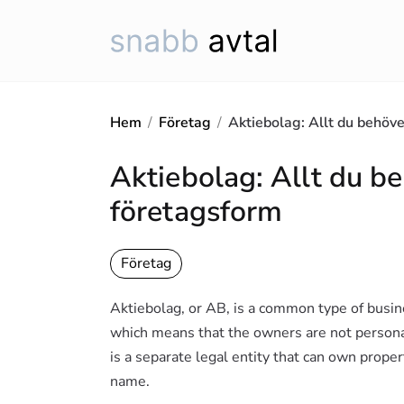
Hoppa
till
innehåll
Hem
/
Företag
/
Aktiebolag: Allt du behöv
Aktiebolag: Allt du b
företagsform
Företag
Aktiebolag, or AB, is a common type of busines
which means that the owners are not personal
is a separate legal entity that can own proper
name.