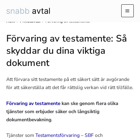
Hoppa
till
Mai
innehåll
Hem
/
Privatavtal
/
Förvaring av testamente
Men
Förvaring av testamente: Så
skyddar du dina viktiga
dokument
Att förvara sitt testamente på ett säkert sätt är avgörande
för att säkerställa att det får rättslig verkan vid rätt tillfälle.
Förvaring av testamente
kan ske genom flera olika
tjänster som erbjuder säker och långsiktig
dokumentbevakning
.
Tjänster som
Testamentsförvaring – SBF
och