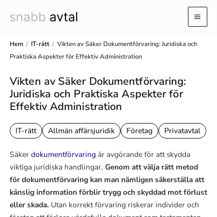
Hoppa
till
Mai
innehåll
Men
Hem
/
IT-rätt
/
Vikten av Säker Dokumentförvaring: Juridiska och
Praktiska Aspekter för Effektiv Administration
Vikten av Säker Dokumentförvaring:
Juridiska och Praktiska Aspekter för
Effektiv Administration
IT-rätt
Allmän affärsjuridik
Företag
Privatavtal
Säker
dokumentförvaring
är avgörande för att skydda
viktiga juridiska handlingar.
Genom att välja rätt metod
för dokumentförvaring kan man nämligen säkerställa att
känslig information förblir trygg och skyddad mot förlust
eller skada.
Utan korrekt förvaring riskerar individer och