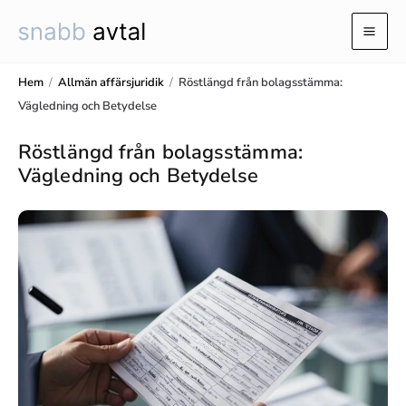
Hoppa
till
Mai
innehåll
Men
Hem
/
Allmän affärsjuridik
/
Röstlängd från bolagsstämma:
Vägledning och Betydelse
Röstlängd från bolagsstämma:
Vägledning och Betydelse