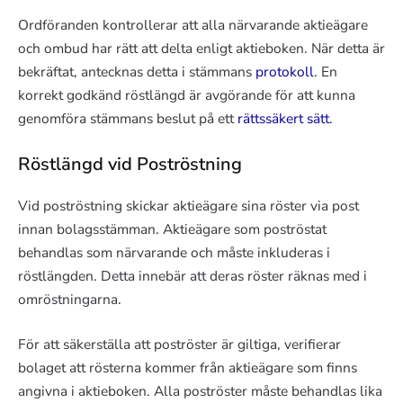
Ordföranden kontrollerar att alla närvarande aktieägare
och ombud har rätt att delta enligt aktieboken. När detta är
bekräftat, antecknas detta i stämmans
protokoll
. En
korrekt godkänd röstlängd är avgörande för att kunna
genomföra stämmans beslut på ett
rättssäkert sätt
.
Röstlängd vid Poströstning
Vid poströstning skickar aktieägare sina röster via post
innan bolagsstämman. Aktieägare som poströstat
behandlas som närvarande och måste inkluderas i
röstlängden. Detta innebär att deras röster räknas med i
omröstningarna.
För att säkerställa att poströster är giltiga, verifierar
bolaget att rösterna kommer från aktieägare som finns
angivna i aktieboken. Alla poströster måste behandlas lika